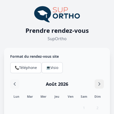
Prendre rendez-vous
SupOrtho
Format du rendez-vous site
📞
Téléphone
💻
Visio
Août 2026
Lun
Mar
Mer
Jeu
Ven
Sam
Dim
1
2